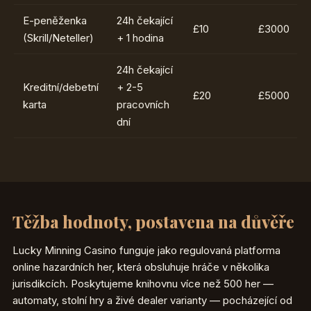
E-peněženka
24h čekající
£10
£3000
(Skrill/Neteller)
+ 1 hodina
24h čekající
Kreditní/debetní
+ 2-5
£20
£5000
karta
pracovních
dní
Těžba hodnoty, postavena na důvěře
Lucky Minning Casino funguje jako regulovaná platforma
online hazardních her, která obsluhuje hráče v několika
jurisdikcích. Poskytujeme knihovnu více než 500 her —
automaty, stolní hry a živé dealer varianty — pocházející od