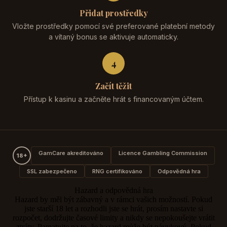
Přidat prostředky
Vložte prostředky pomocí své preferované platební metody
a vítaný bonus se aktivuje automaticky.
4
Začít těžit
Přístup k kasinu a začněte hrát s financovaným účtem.
GamCare akreditováno
Licence Gambling Commission
18+
SSL zabezpečeno
RNG certifikováno
Odpovědná hra
Hazard a odpovědná hra
Hazard by měl být zábavný a v rámci vašich možností. Pokud
jste starší 18 let a rozhodli jste se hrát, prosím nastavte si
rozpočet, dodržujte časové limity a nikdy se nepokoušejte vrátit
ztráty. Pamatujte na to, že hazard může být návykový. Pokud