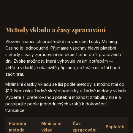
Metody vkladu a časy zpracování
Vložení finančních prostředků na váš účet Lucky Minning
Casino je jednoduché. Přijímáme všechny hlavní platební
metody s časy zpracování od okamžitého do 2 pracovních
dní. Zvolte možnost, která vyhovuje vašim potřebám —
většina vkladů je okamžitě připsána, což vám umožní hned
začít hrát.
Minimální částky vkladu se liší podle metody, s možnostmi od
$10. Neexistují žádné skryté poplatky u žádné metody vkladu.
Vyberte si preferovanou platební možnost z tabulky níže a
postupujte podle jednoduchých kroků k dokončení
transakce.
Platební
Minimální
Čas
Poplatek
metoda
vklad
zpracování