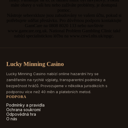
máte obavy o vaši hru nebo zažíváte problémy, je dostupná
pomoc.
Nástroje sebeexkluze jsou zabudovány ve vašem účtu, pokud si
potřebujete udělat přestávku. Pro důvěrnou podporu kontaktujte
GamCare na 0808 8020 133 nebo navštivte
www.gamcare.org.uk. National Problem Gambling Clinic také
nabízí specialistickou léčbu na www.cnwl.nhs.uk/npgc.
Lucky Minning Casino
Lucky Minning Casino nabízí online hazardní hry se
zaměřením na rychlé výplaty, transparentní podmínky a
bezpečnost hráčů. Provozujeme v několika jurisdikcích s
podporou více než 40 měn a platebních metod.
PODPORA
Podmínky a pravidla
Ochrana soukromí
Odpovědná hra
O nás