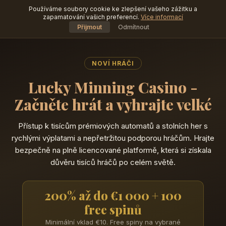
Používáme soubory cookie ke zlepšení vašeho zážitku a
Lucky Minning Casino
CS
Hrát
▾
zapamatování vašich preferencí.
Více informací
Přijmout
Odmítnout
Bonusy
Automaty
NOVÍ HRÁČI
Lucky Minning Casino -
Akce
Začněte hrát a vyhrajte velké
Podpora
Přístup k tisícům prémiových automatů a stolních her s
rychlými výplatami a nepřetržitou podporou hráčům. Hrajte
bezpečně na plně licencované platformě, která si získala
důvěru tisíců hráčů po celém světě.
200% až do €1 000 + 100
free spinů
Minimální vklad €10. Free spiny na vybrané