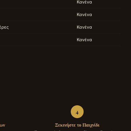
Κανένα
Κανένα
έρες
Κανένα
Κανένα
4
ων
Ξεκινήστε το Παιχνίδι