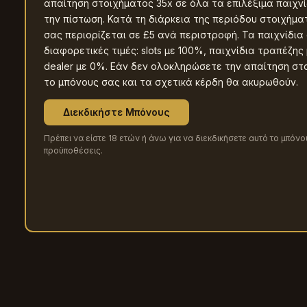
απαίτηση στοιχήματος 35x σε όλα τα επιλέξιμα παιχν
την πίστωση. Κατά τη διάρκεια της περιόδου στοιχήμα
σας περιορίζεται σε £5 ανά περιστροφή. Τα παιχνίδια
διαφορετικές τιμές: slots με 100%, παιχνίδια τραπέζης 
dealer με 0%. Εάν δεν ολοκληρώσετε την απαίτηση στ
το μπόνους σας και τα σχετικά κέρδη θα ακυρωθούν.
Διεκδικήστε Μπόνους
Πρέπει να είστε 18 ετών ή άνω για να διεκδικήσετε αυτό το μπόνου
προϋποθέσεις.