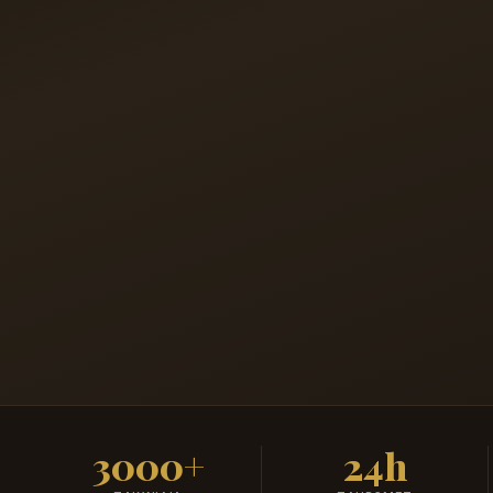
3000+
24h