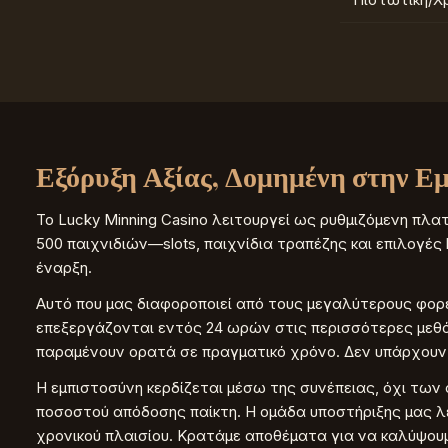
Εξόρυξη Αξίας, Δομημένη στην Ε
Το Lucky Minning Casino λειτουργεί ως ρυθμιζόμενη πλα
500 παιχνιδιών—slots, παιχνίδια τραπέζης και επιλογές
έναρξη.
Αυτό που μας διαφοροποιεί από τους μεγαλύτερους φορε
επεξεργάζονται εντός 24 ωρών στις περισσότερες μεθό
παραμένουν ορατά σε πραγματικό χρόνο. Δεν υπάρχουν 
Η εμπιστοσύνη κερδίζεται μέσω της συνέπειας, όχι των 
ποσοστού απόδοσης παίκτη. Η ομάδα υποστήριξης μας λ
χρονικού πλαισίου. Κρατάμε αποθέματα για να καλύψου