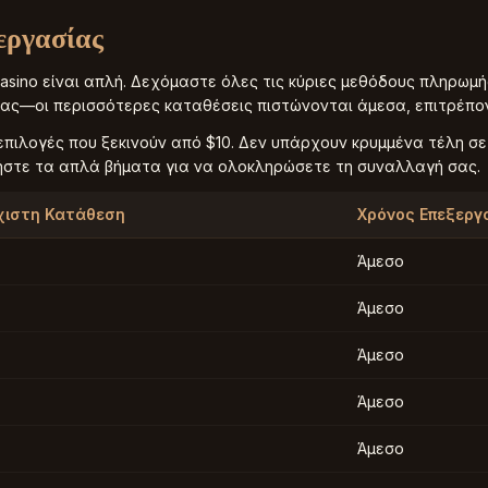
εργασίας
asino είναι απλή. Δεχόμαστε όλες τις κύριες μεθόδους πληρωμ
ς σας—οι περισσότερες καταθέσεις πιστώνονται άμεσα, επιτρέπο
πιλογές που ξεκινούν από $10. Δεν υπάρχουν κρυμμένα τέλη σε
στε τα απλά βήματα για να ολοκληρώσετε τη συναλλαγή σας.
χιστη Κατάθεση
Χρόνος Επεξεργ
Άμεσο
Άμεσο
Άμεσο
Άμεσο
Άμεσο