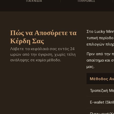
ΠΑΙΧΝΊΔΙΑ
ΠΛΗΡΩΜΈΣ
Πώς να Αποσύρετε τα
Στο Lucky Min
τυπική περίοδ
Κέρδη Σας
επιλογών πληρ
Λάβετε τα κεφάλαιά σας εντός 24
Πριν από την 
ωρών από την έγκριση, χωρίς τέλη
ανάληψης σε καμία μέθοδο.
απαίτημα και 
μας.
Μέθοδος Α
Τραπεζική Μ
E-wallet (Skril
Πιστωτική/Χ