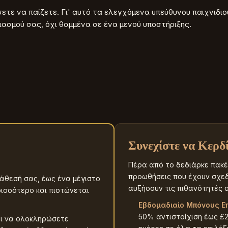
σετε να παίζετε. Γι' αυτό τα ελεγχόμενα υπεύθυνου παιχνιδ
σμού σας, όχι θαμμένα σε ένα μενού υποστήριξης.
Συνεχίστε να Κερδ
Πέρα από το δεδιάρκε πακέ
προωθήσεις που έχουν σχεδι
άθεσή σας, έως ένα μέγιστο
αυξήσουν τις πιθανότητές σ
ρισσότερο και πιστώνεται
Εβδομαδιαίο Μπόνους Ε
50% αντιστοίχιση έως £20
ει να ολοκληρώσετε