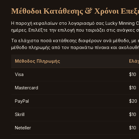
Μέθοδοι Κατάθεσης & Χρόνοι Επεξ
Η παροχή κεφαλαίων στο λογαριασμό σας Lucky Minning C
ημέρες. Επιλέξτε την επιλογή που ταιριάζει στις ανάγκε
Τα ελάχιστα ποσά κατάθεσης διαφέρουν ανά μέθοδο, με ε
μέθοδο πληρωμής από τον παρακάτω πίνακα και ακολουθή
Μέθοδος Πληρωμής
Ελά
Visa
$10
Mastercard
$10
PayPal
$20
Skrill
$10
Neteller
$10