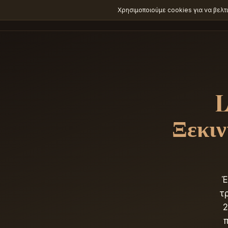
Χρησιμοποιούμε cookies για να βελτι
Lucky Minning Casino
Μπόνους
Slots
Προωθήσεις
L
Υποστήριξη
Ξεκιν
Έ
τ
2