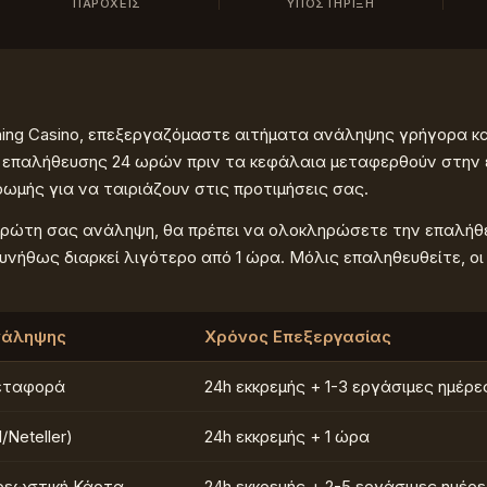
ΠΑΡΟΧΕΊΣ
ΥΠΟΣΤΉΡΙΞΗ
ning Casino, επεξεργαζόμαστε αιτήματα ανάληψης γρήγορα κα
ο επαλήθευσης 24 ωρών πριν τα κεφάλαια μεταφερθούν στην 
ωμής για να ταιριάζουν στις προτιμήσεις σας.
πρώτη σας ανάληψη, θα πρέπει να ολοκληρώσετε την επαλήθε
συνήθως διαρκεί λιγότερο από 1 ώρα. Μόλις επαληθευθείτε, 
νάληψης
Χρόνος Επεξεργασίας
εταφορά
24h εκκρεμής + 1-3 εργάσιμες ημέρε
l/Neteller)
24h εκκρεμής + 1 ώρα
ρεωστική Κάρτα
24h εκκρεμής + 2-5 εργάσιμες ημέρ