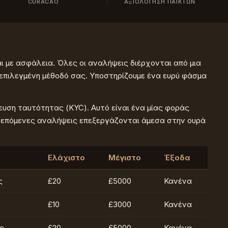
CURACAO
ΑΞΙΟΛΌΓΗΣΗ ΠΑΙΚΤΏΝ
ι με ασφάλεια. Όλες οι αναλήψεις διέρχονται από μια
επιλεγμένη μέθοδό σας. Υποστηρίζουμε ένα ευρύ φάσμα
υση ταυτότητας (KYC). Αυτό είναι ένα μίας φοράς
οι επόμενες αναλήψεις επεξεργάζονται άμεσα στην ουρά
Ελάχιστο
Μέγιστο
Έξοδα
ς
£20
£5000
Κανένα
£10
£3000
Κανένα
ες
£20
£5000
Κανένα