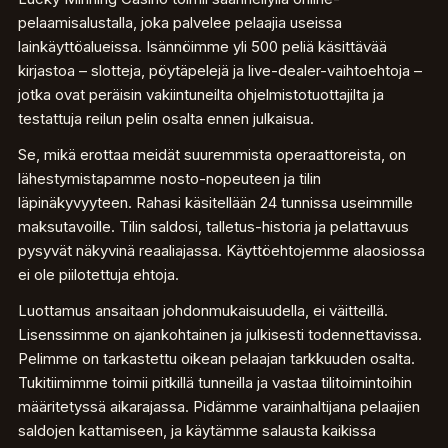
pelaamisalustalla, joka palvelee pelaajia useissa
lainkäyttöalueissa. Isännöimme yli 500 peliä käsittävää
kirjastoa – slotteja, pöytäpelejä ja live-dealer-vaihtoehtoja –
jotka ovat peräisin vakiintuneilta ohjelmistotuottajilta ja
testattuja reilun pelin osalta ennen julkaisua.
Se, mikä erottaa meidät suuremmista operaattoreista, on
lähestymistapamme nosto-nopeuteen ja tilin
läpinäkyvyyteen. Rahasi käsitellään 24 tunnissa useimmille
maksutavoille. Tilin saldosi, talletus-historia ja pelattavuus
pysyvät näkyvinä reaaliajassa. Käyttöehtojemme alaosiossa
ei ole piilotettuja ehtoja.
Luottamus ansaitaan johdonmukaisuudella, ei väitteillä.
Lisenssimme on ajankohtainen ja julkisesti todennettavissa.
Pelimme on tarkastettu oikean pelaajan tarkkuuden osalta.
Tukitiimimme toimii pitkillä tunneilla ja vastaa tilitoimintoihin
määritetyssä aikarajassa. Pidämme varainhaltijana pelaajien
saldojen kattamiseen, ja käytämme salausta kaikissa