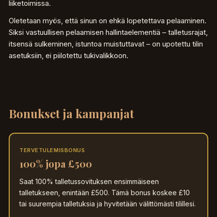
liiketoimissa.
Oletetaan myös, että sinun on ehkä lopetettava pelaaminen.
Siksi vastuullisen pelaamisen hallintaelementiä – talletusrajat,
itsensä sulkeminen, istuntoa muistuttavat – on upotettu tilin
asetuksiin, ei piilotettu tukivalikkoon.
Bonukset ja kampanjat
TERVETULEMISBONUS
100% jopa £500
Saat 100% talletussovituksen ensimmäiseen
talletukseen, enintään £500. Tämä bonus koskee £10
tai suurempia talletuksia ja hyvitetään välittömästi tilillesi.