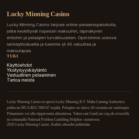
Lucky Minning Casino
Lucky Minning Casino tarjoaa online-pelaamispalveluita,
jotka keskittyvät nopeisiin maksuihin, läpinäkyviin
ehtoihin ja pelaajien turvallisuuteen. Operoimme useissa
lainkäyttöalueilla ja tuemme yli 40 valuuttaa ja
maksutapaa.
TUKI
Käyttöehdot
Yksityisyyskäytäntö
Vastuullinen pelaaminen
Tietoa meistä
Lucky Minning Casino:ta operoi Lucky Minning B.V. Malta Gaming Authorityn
peliluvan MCA/B2C/368147 nojalla. Pelaajien on oltava 18-vuotiaita tai vanhempia.
Pelaaminen voi olla riippuvuutta aiheuttavaa. Tukea saat GamCare.org.uk-sivustolla
tai soittamalla National Problem Gambling Helpline -numeroon.
2026 Lucky Minning Casino. Kaikki oikeudet pidätetään.