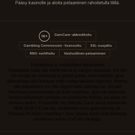
Pääsy kasinolle ja aloita pelaaminen rahoitetulla tilillä.
GamCare-akkreditoitu
18+
Gambling Commission -lisensoitu
SSL-suojattu
RNG-sertifioitu
Vastuullinen pelaaminen
Pelaaminen ja vastuullinen pelaaminen
Pelaamisen tulisi olla miellyttävää ja varojen mukaista. Jos olet
18-vuotias tai vanhempi ja päätät pelata, aseta budjetti, pysy
aikarajoissa etkä koskaan yritä voittaa takaisin tappioita. Muista,
että pelaaminen voi olla riippuvuutta aiheuttavaa. Jos olet
huolissasi pelaamisestasi tai koet ongelmia, apua on saatavilla.
Itsensä sulkemisen työkalut on rakennettu tilillesi, jos sinun on
otettava tauko. Vertaistulle ota yhteyttä GamCareen numerolla
0808 8020 133 tai käy osoitteessa www.gamcare.org.uk.
National Problem Gambling Clinic tarjoaa myös erikoishoidon
osoitteessa www.cnwl.nhs.uk/npgc.