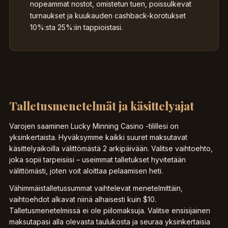
nopeammat nostot, omistetun tuen, poissulkevat
turnaukset ja kuukauden cashback-korotukset
10%:sta 25%:iin tappioistasi.
Talletusmenetelmät ja käsittelyajat
Varojen saaminen Lucky Minning Casino -tilillesi on
yksinkertaista. Hyväksymme kaikki suuret maksutavat
käsittelyaikoilla välittömästä 2 arkipäivään. Valitse vaihtoehto,
joka sopii tarpeisiisi – useimmat talletukset hyvitetään
välittömästi, joten voit aloittaa pelaamisen heti.
Vähimmäistalletussummat vaihtelevat menetelmittäin,
vaihtoehdot alkavat niinä alhaisesti kuin $10.
Talletusmenetelmissä ei ole piilomaksuja. Valitse ensisijainen
maksutapasi alla olevasta taulukosta ja seuraa yksinkertaisia