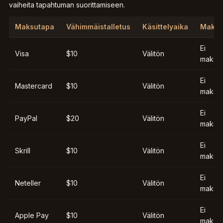
vaiheita tapahtuman suorittamiseen.
Maksutapa
Vähimmäistalletus
Käsittelyaika
Maks
Ei
Visa
$10
Välitön
maksuj
Ei
Mastercard
$10
Välitön
maksuj
Ei
PayPal
$20
Välitön
maksuj
Ei
Skrill
$10
Välitön
maksuj
Ei
Neteller
$10
Välitön
maksuj
Ei
Apple Pay
$10
Välitön
maksuj